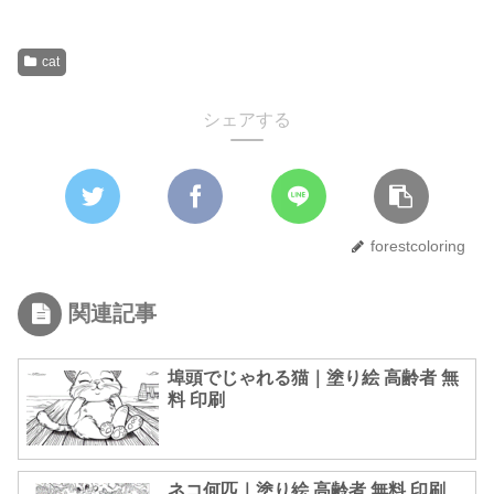
cat
シェアする
forestcoloring
関連記事
埠頭でじゃれる猫｜塗り絵 高齢者 無
料 印刷
ネコ何匹｜塗り絵 高齢者 無料 印刷