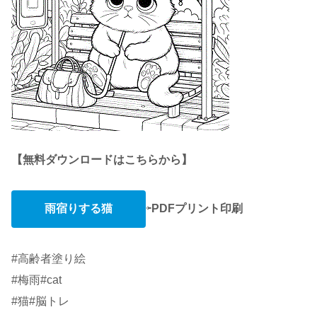
【無料ダウンロードはこちらから】
雨宿りする猫
⇦
PDFプリント印刷
#高齢者塗り絵
#梅雨#cat
#猫#脳トレ