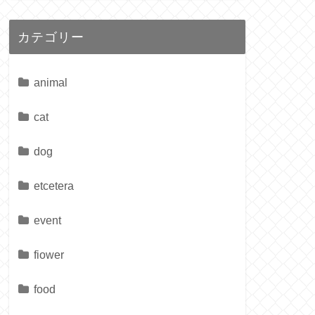
カテゴリー
animal
cat
dog
etcetera
event
fiower
food