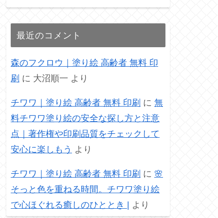
最近のコメント
森のフクロウ｜塗り絵 高齢者 無料 印
刷
に
大沼順一
より
チワワ｜塗り絵 高齢者 無料 印刷
に
無
料チワワ塗り絵の安全な探し方と注意
点｜著作権や印刷品質をチェックして
安心に楽しもう
より
チワワ｜塗り絵 高齢者 無料 印刷
に
🌸
そっと色を重ねる時間。チワワ塗り絵
で心ほぐれる癒しのひととき |
より