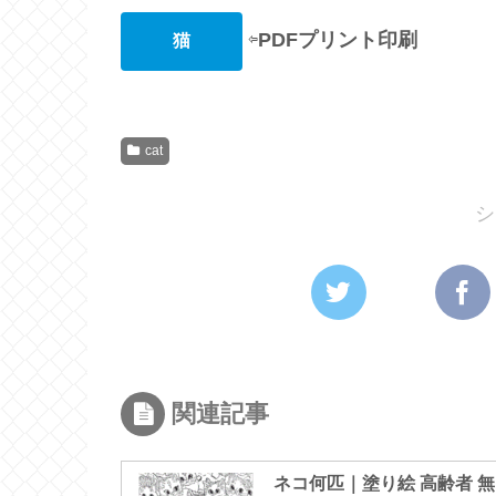
⇦
PDFプリント印刷
猫
cat
シ
関連記事
ネコ何匹｜塗り絵 高齢者 無