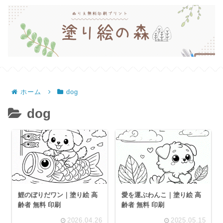
ホーム
dog
dog
鯉のぼりだワン｜塗り絵 高
愛を運ぶわんこ｜塗り絵 高
齢者 無料 印刷
齢者 無料 印刷
2026.04.26
2025.05.15