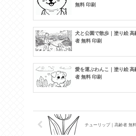
無料 印刷
犬と公園で散歩｜塗り絵 高
者 無料 印刷
愛を運ぶわんこ｜塗り絵 高
者 無料 印刷
チューリップ｜高齢者 無料