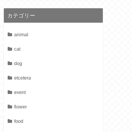
カテゴリー
animal
cat
dog
etcetera
event
fiower
food