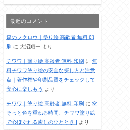
最近のコメント
森のフクロウ｜塗り絵 高齢者 無料 印
刷
に
大沼順一
より
チワワ｜塗り絵 高齢者 無料 印刷
に
無
料チワワ塗り絵の安全な探し方と注意
点｜著作権や印刷品質をチェックして
安心に楽しもう
より
チワワ｜塗り絵 高齢者 無料 印刷
に
🌸
そっと色を重ねる時間。チワワ塗り絵
で心ほぐれる癒しのひととき |
より