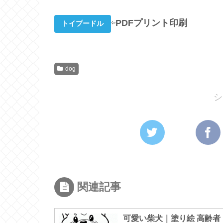
⇦
PDFプリント印刷
トイプードル
dog
シ
関連記事
可愛い柴犬｜塗り絵 高齢者