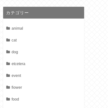
カテゴリー
animal
cat
dog
etcetera
event
fiower
food