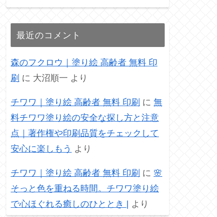
最近のコメント
森のフクロウ｜塗り絵 高齢者 無料 印
刷
に
大沼順一
より
チワワ｜塗り絵 高齢者 無料 印刷
に
無
料チワワ塗り絵の安全な探し方と注意
点｜著作権や印刷品質をチェックして
安心に楽しもう
より
チワワ｜塗り絵 高齢者 無料 印刷
に
🌸
そっと色を重ねる時間。チワワ塗り絵
で心ほぐれる癒しのひととき |
より