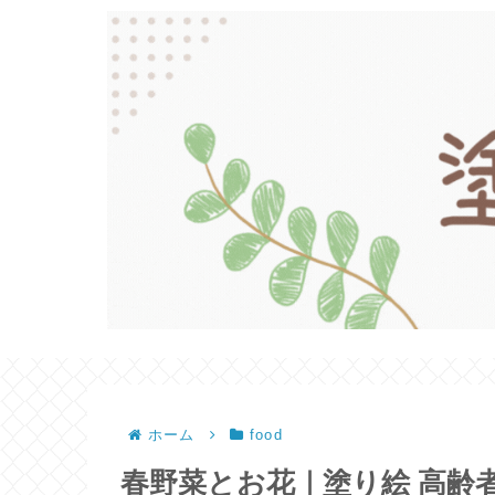
ホーム
food
春野菜とお花｜塗り絵 高齢者