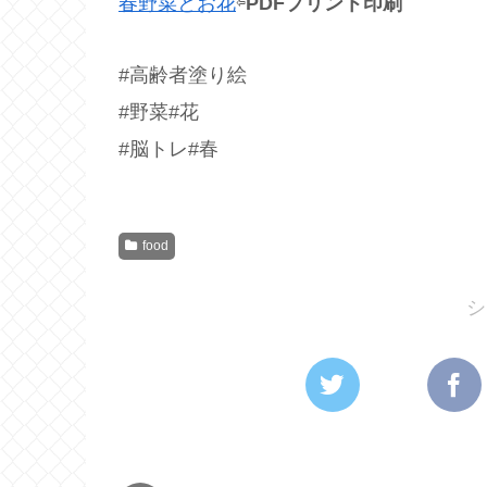
春野菜とお花
⇦
PDFプリント印刷
#高齢者塗り絵
#野菜#花
#脳トレ#春
food
シ