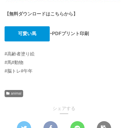
【無料ダウンロードはこちらから】
可愛い馬
⇦
PDFプリント印刷
#高齢者塗り絵
#馬#動物
#脳トレ#午年
animal
シェアする